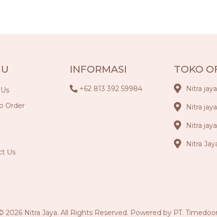
NU
INFORMASI
TOKO O
+62 813 392 59984
Nitra jay
 Us
o Order
Nitra jay
Nitra ja
Nitra Ja
ct Us
© 2026 Nitra Jaya. All Rights Reserved. Powered by PT. Timedoor