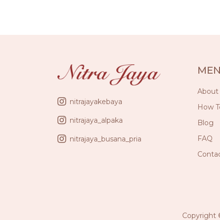
ME
About
nitrajayakebaya
How T
nitrajaya_alpaka
Blog
FAQ
nitrajaya_busana_pria
Conta
Copyright 