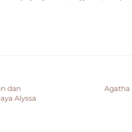
pp
n dan
Agatha
aya Alyssa