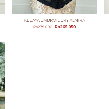
KEBAYA EMBROIDERY ALMIRA
LIHAT PRODUK DETAIL
Rp
265.050
Rp
279.000