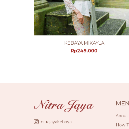
KEBAYA MIKAYLA
LIHAT PRODUK DETAIL
Rp
249.000
ME
About
nitrajayakebaya
How T