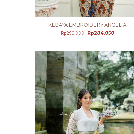
KEBAYA EMBROIDERY ANGELIA
LIHAT PRODUK DETAIL
Rp
284.050
Rp
299.000