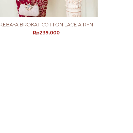
KEBAYA BROKAT COTTON LACE AIRYN
LIHAT PRODUK DETAIL
Rp
239.000