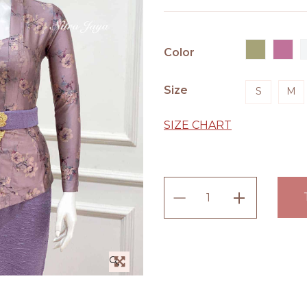
Color
Size
S
M
SIZE CHART
Kebaya
Ailee
Silk
quantity
🔍