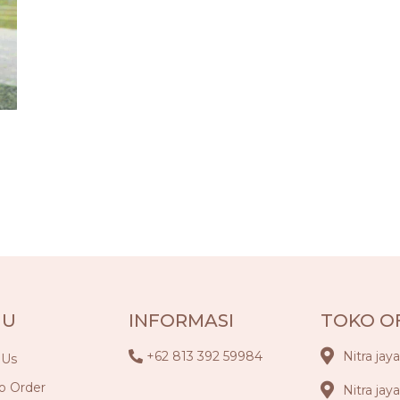
NU
INFORMASI
TOKO O
+62 813 392 59984
Nitra jay
 Us
o Order
Nitra jay