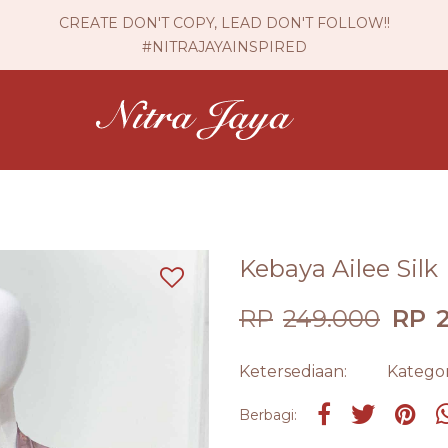
CREATE DON'T COPY, LEAD DON'T FOLLOW!!
#NITRAJAYAINSPIRED
Kebaya Ailee Silk
RP
249.000
RP
Ketersediaan:
Kategor
Share on Faceb
Tweet
Pin i
Berbagi: