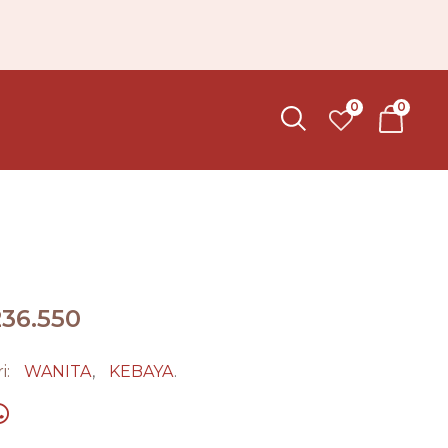
0
0
236.550
i:
WANITA
,
KEBAYA
.
ook
t
Share on Whatsapp