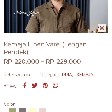
🔍
Kemeja Linen Varel (Lengan
Pendek)
RP
220.000
–
RP
229.000
Ketersediaan:
Kategori:
PRIA
,
KEMEJA
.
Share on Facebook
Tweet
Pin it
Share on Whatsapp
Berbagi:
Color