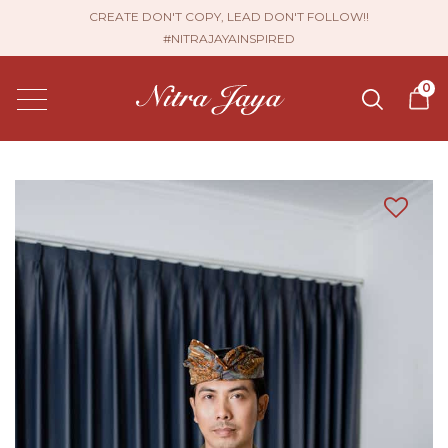
CREATE DON'T COPY, LEAD DON'T FOLLOW!!
#NITRAJAYAINSPIRED
0