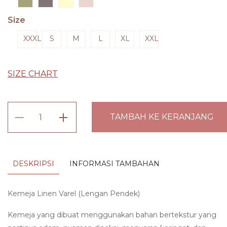
Size
XXXL
S
M
L
XL
XXL
SIZE CHART
Kemeja
TAMBAH KE KERANJANG
Linen
Varel
(Lengan
DESKRIPSI
INFORMASI TAMBAHAN
Pendek)
quantity
Kemeja Linen Varel (Lengan Pendek)
Kemeja yang dibuat menggunakan bahan bertekstur yang