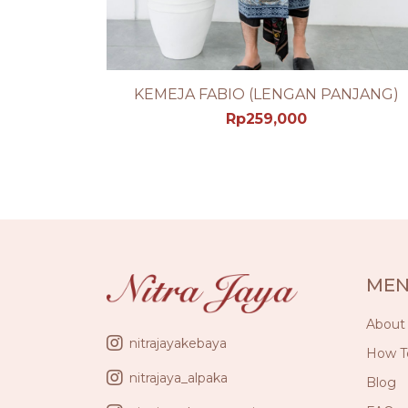
KEMEJA FABIO (LENGAN PANJANG)
SEE PRODUCT DETAIL
Rp
259,000
ME
About
nitrajayakebaya
How T
nitrajaya_alpaka
Blog