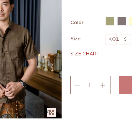
Color
Size
XXXL
S
SIZE CHART
Kemeja
Linen
Varel
(Lengan
🔍
Pendek)
quantity