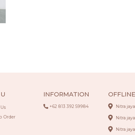
NU
INFORMATION
OFFLINE
+62 813 392 59984
Nitra jay
 Us
o Order
Nitra jay
Nitra ja