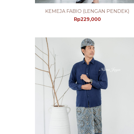
KEMEJA FABIO (LENGAN PENDEK)
SEE PRODUCT DETAIL
Rp
229,000