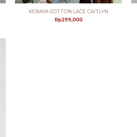
KEBAYA COTTON LACE CAITLYN
SEE PRODUCT DETAIL
Rp
299,000