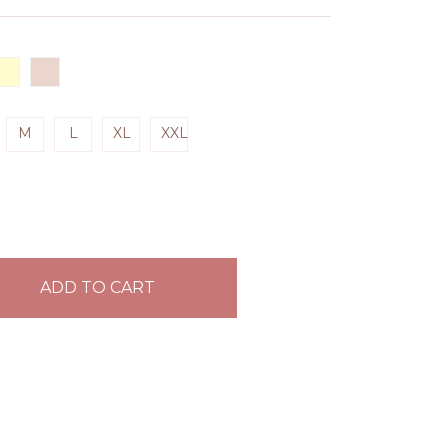
M
L
XL
XXL
ADD TO CART