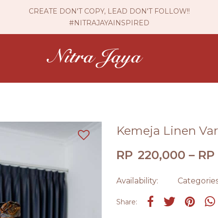
CREATE DON'T COPY, LEAD DON'T FOLLOW!!
#NITRAJAYAINSPIRED
Kemeja Linen Var
RP
220,000
–
RP
Availability:
Categorie
Share on Faceboo
Tweet
Pin it
Share: