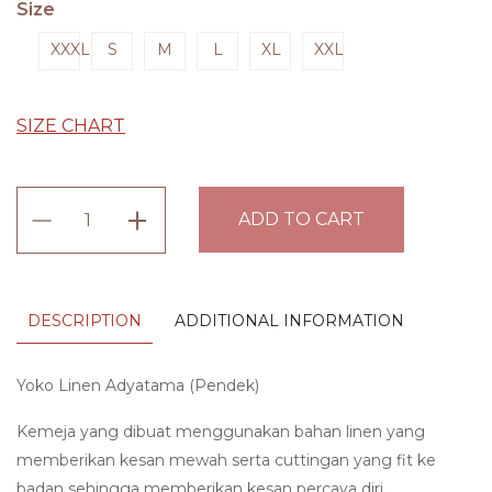
Size
XXXL
S
M
L
XL
XXL
SIZE CHART
Yoko
ADD TO CART
Linen
Adyatama
(Pendek)
DESCRIPTION
ADDITIONAL INFORMATION
quantity
Yoko Linen Adyatama (Pendek)
Kemeja yang dibuat menggunakan bahan linen yang
memberikan kesan mewah serta cuttingan yang fit ke
badan sehingga memberikan kesan percaya diri.