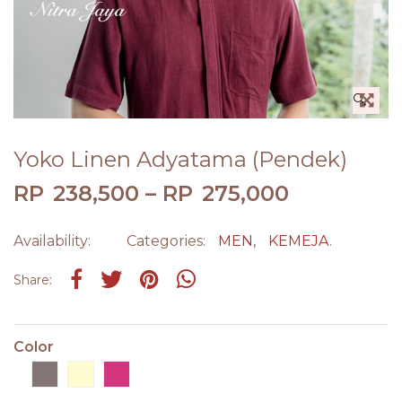
🔍
Yoko Linen Adyatama (Pendek)
RP
238,500
–
RP
275,000
Availability:
Categories:
MEN
,
KEMEJA
.
Share on Facebook
Tweet
Pin it
Share on Whatsapp
Share:
Color