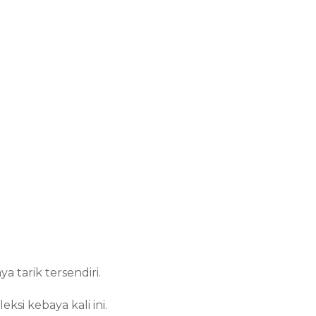
a tarik tersendiri.
si kebaya kali ini.