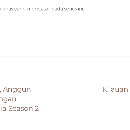
 khas yang mendasar pada series ini.
pp
, Anggun
Kilauan
engan
ia Season 2