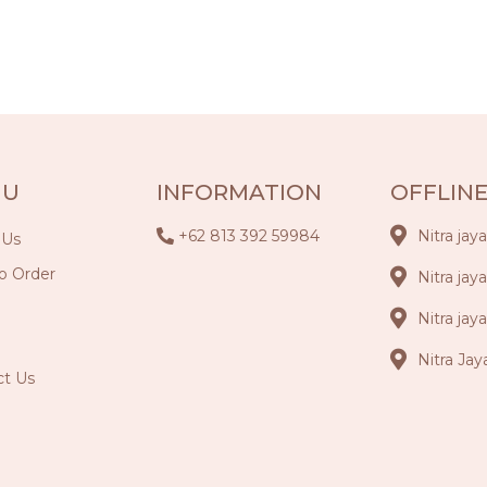
NU
INFORMATION
OFFLINE
+62 813 392 59984
Nitra jay
 Us
o Order
Nitra jay
Nitra ja
Nitra Ja
ct Us