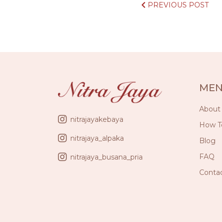
PREVIOUS POST
ME
About
nitrajayakebaya
How T
nitrajaya_alpaka
Blog
FAQ
nitrajaya_busana_pria
Conta