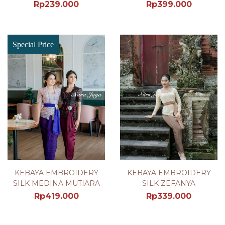
Rp
239.000
Rp
399.000
Special Price
KEBAYA EMBROIDERY
KEBAYA EMBROIDERY
SILK MEDINA MUTIARA
SILK ZEFANYA
Rp
419.000
Rp
339.000