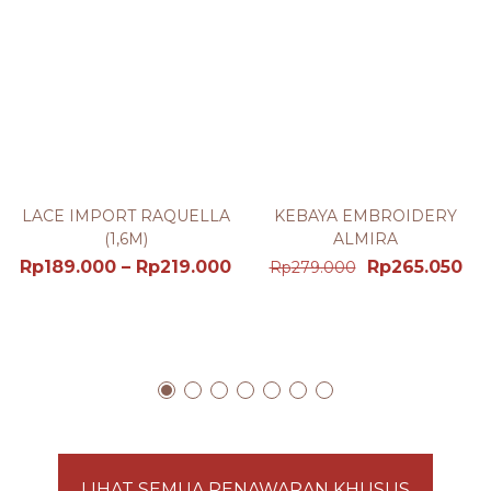
LACE IMPORT RAQUELLA
KEBAYA EMBROIDERY
(1,6M)
ALMIRA
Rp
189.000
–
Rp
219.000
Rp
265.050
Rp
279.000
LIHAT SEMUA PENAWARAN KHUSUS