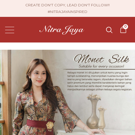
CREATE DON'T COPY, LEAD DON'T FOLLOW!!
#NITRAJAYAINSPIRED
0