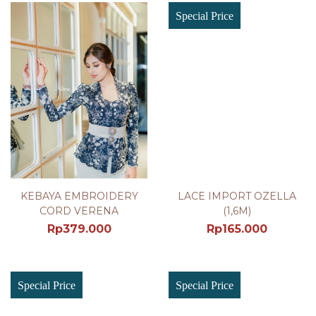
Special Price
KEBAYA EMBROIDERY
LACE IMPORT OZELLA
CORD VERENA
(1,6M)
Rp
379.000
Rp
165.000
Special Price
Special Price